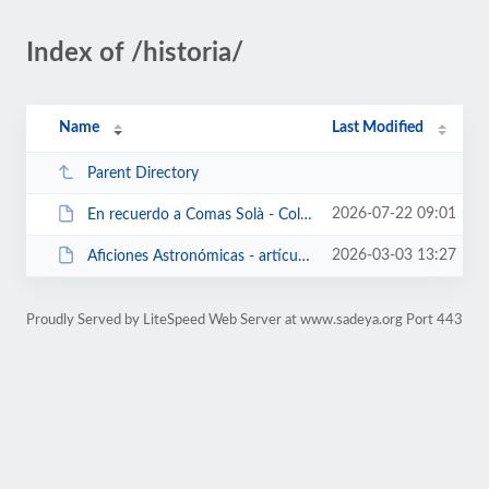
Index of /historia/
Name
Last Modified
Parent Directory
2026-07-22 09:01
En recuerdo a Comas Solà - Colocación de una placa - def...pdf
2026-03-03 13:27
Aficiones Astronómicas - artículo de Federico Armenter de Monasterio - La V...
Proudly Served by LiteSpeed Web Server at www.sadeya.org Port 443