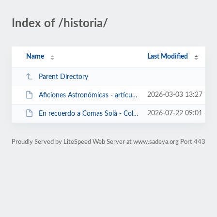
Index of /historia/
Name
Last Modified
Parent Directory
2026-03-03 13:27
Aficiones Astronómicas - artículo de Federico Armenter de Monasterio - La V...
2026-07-22 09:01
En recuerdo a Comas Solà - Colocación de una placa - def...pdf
Proudly Served by LiteSpeed Web Server at www.sadeya.org Port 443